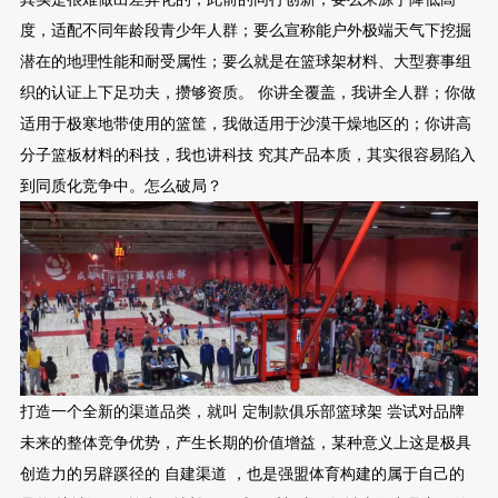
度，适配不同年龄段青少年人群；要么宣称能户外极端天气下挖掘
潜在的地理性能和耐受属性；要么就是在篮球架材料、大型赛事组
织的认证上下足功夫，攒够资质。 你讲全覆盖，我讲全人群；你做
适用于极寒地带使用的篮筐，我做适用于沙漠干燥地区的；你讲高
分子篮板材料的科技，我也讲科技 究其产品本质，其实很容易陷入
到同质化竞争中。怎么破局？
打造一个全新的渠道品类，就叫 定制款俱乐部篮球架 尝试对品牌
未来的整体竞争优势，产生长期的价值增益，某种意义上这是极具
创造力的另辟蹊径的 自建渠道 ，也是强盟体育构建的属于自己的