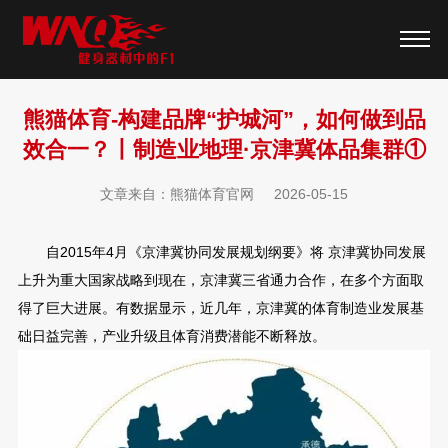
熊猫体育-构建品牌“护城河”，如何做到品
效合一？丨制造业地理·京津冀体品集群①
文章来自：熊猫体育官网
2026-05-15
自2015年4月《京津冀协同发展规划纲要》将 京津冀协同发展
上升为重大国家战略到现在，京津冀三省通力合作，在多个方面取
得了巨大进展。有数据显示，近几年，京津冀的体育制造业发展基
础日益完善，产业升级且体育消费潜能不断释放。