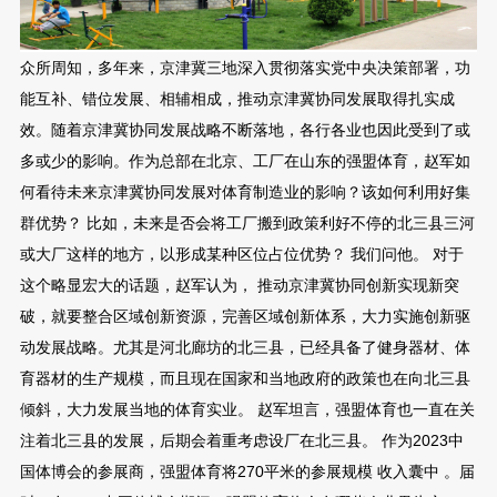
众所周知，多年来，京津冀三地深入贯彻落实党中央决策部署，功
能互补、错位发展、相辅相成，推动京津冀协同发展取得扎实成
效。随着京津冀协同发展战略不断落地，各行各业也因此受到了或
多或少的影响。作为总部在北京、工厂在山东的强盟体育，赵军如
何看待未来京津冀协同发展对体育制造业的影响？该如何利用好集
群优势？ 比如，未来是否会将工厂搬到政策利好不停的北三县三河
或大厂这样的地方，以形成某种区位占位优势？ 我们问他。 对于
这个略显宏大的话题，赵军认为， 推动京津冀协同创新实现新突
破，就要整合区域创新资源，完善区域创新体系，大力实施创新驱
动发展战略。尤其是河北廊坊的北三县，已经具备了健身器材、体
育器材的生产规模，而且现在国家和当地政府的政策也在向北三县
倾斜，大力发展当地的体育实业。 赵军坦言，强盟体育也一直在关
注着北三县的发展，后期会着重考虑设厂在北三县。 作为2023中
国体博会的参展商，强盟体育将270平米的参展规模 收入囊中 。届