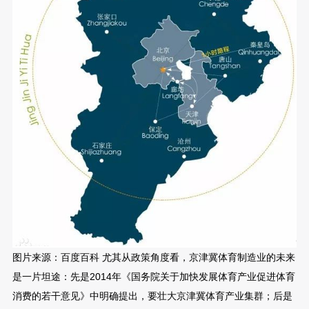
图片来源：百度百科 尤其从政策角度看，京津冀体育制造业的未来
是一片坦途：先是2014年《国务院关于加快发展体育产业促进体育
消费的若干意见》中明确提出，要壮大京津冀体育产业集群；后是