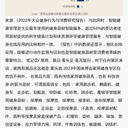
来源:《2022年大众健身行为与消费研究报告》 与此同时，智能健
康管理是大众最常使用的健身器材智能服务。超过64%的受访者使
用器材提供的科学锻炼计划和体质测评等健康管理服务，与智能健
身在线应用的比例相对一致。 《报告》中的数据还显示，相比在线
应用，能够进行动作监测与识别也是智能健身器材受消费者青睐的
重要特点。 笔记②/ 展商、展品 看头足 毫无疑问，对于任何展区来
说，展商和展品永远都是 重头戏 2023中国体博会家用健身专区自
然也不例外。 在展品方面，既有传统家用健身器具，也有 科技傍
身 的新兴器材，可谓面面俱全，包括： 家用跑步机、椭圆机、健
身车、走步机、划船器、仰卧板、杠铃凳、踏步机、魔镜等智能家
用健身器材； 按摩椅、按摩垫、按摩枕、推拿机、迷你按摩器、眼
部按摩器、筋膜枪、足浴盆、足部按摩器、汗蒸房、按摩器材配
件、面料等按摩及家庭保健产品； 杠哑铃、壶铃、蹦床、瑜伽、普
拉提设备、拉力带弹力绳、药球、牛角训练包，敏捷梯、训练栏、