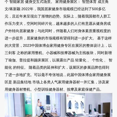
个 智能家居 健身交互式场景。 家用健身展区： 智慧体育 成主角
文/蒋新颖 2022年，我国居家健身市场规模已经达到了500多亿
元，且近年来呈现出了渐增的趋势。实际上，随着我国都市人群工
作压力变大，空闲时间碎片化，越来越多的人们有意愿从健身房或
户外转向居家健身；与此同时，伴随着人们对身体素质重视程度的
进一步提升，居家健身的市场规模有望得到进一步扩大。 基于这样
的大背景，2023中国体博会家用健身专区在展区的整体设计上，以
三剑客 之称的家用整机、小器械和按摩器械为主线板块，同时新增
了瑜伽、普拉提和蹦床展区，以展露出产品 轻量化 、 个性化 、 智
能化 的特征。 随着品类的延伸和扩大，该展区的参展品牌也得到
了进一步地扩充。可以毫不夸张地说，此届中国体博会家用健身展
区是 新品集结地 市场上各类人气家用健身器材一并汇集，涉及家
用健身器材整机、小型训练健身器材、按摩及家庭保健产品。