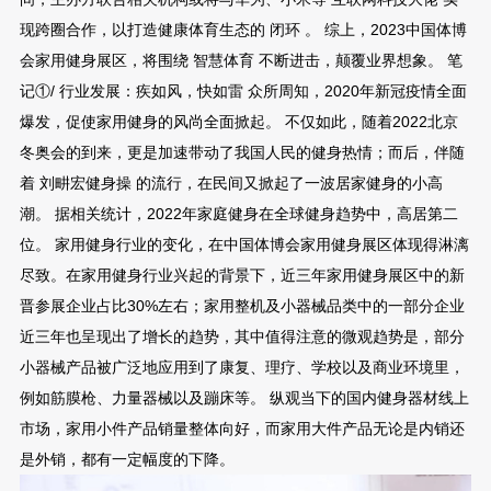
现跨圈合作，以打造健康体育生态的 闭环 。 综上，2023中国体博
会家用健身展区，将围绕 智慧体育 不断进击，颠覆业界想象。 笔
记①/ 行业发展：疾如风，快如雷 众所周知，2020年新冠疫情全面
爆发，促使家用健身的风尚全面掀起。 不仅如此，随着2022北京
冬奥会的到来，更是加速带动了我国人民的健身热情；而后，伴随
着 刘畊宏健身操 的流行，在民间又掀起了一波居家健身的小高
潮。 据相关统计，2022年家庭健身在全球健身趋势中，高居第二
位。 家用健身行业的变化，在中国体博会家用健身展区体现得淋漓
尽致。在家用健身行业兴起的背景下，近三年家用健身展区中的新
晋参展企业占比30%左右；家用整机及小器械品类中的一部分企业
近三年也呈现出了增长的趋势，其中值得注意的微观趋势是，部分
小器械产品被广泛地应用到了康复、理疗、学校以及商业环境里，
例如筋膜枪、力量器械以及蹦床等。 纵观当下的国内健身器材线上
市场，家用小件产品销量整体向好，而家用大件产品无论是内销还
是外销，都有一定幅度的下降。