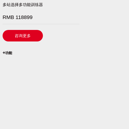
多站选择多功能训练器
RMB 118899
咨询更多
`
+
功能