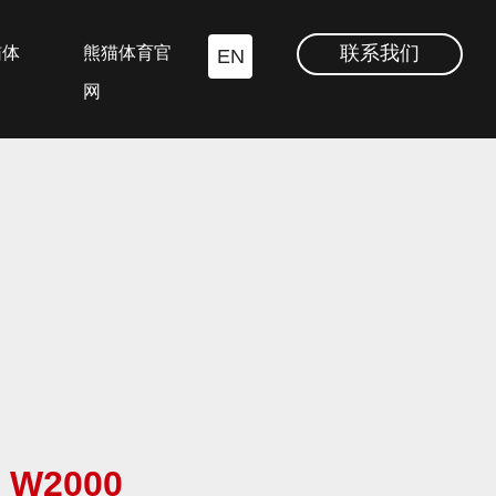
联系我们
猫体
熊猫体育官
EN
网
W2000