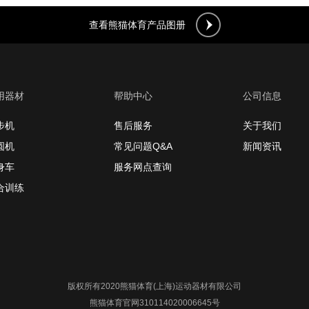
查看熊猫体育产品图册
用器材
帮助中心
公司信息
步机
售后服务
关于我们
圆机
常见问题Q&A
新闻资讯
身车
服务网点查询
合训练
版权所有2020熊猫体育(上海)运动器材有限公司
熊猫体育官网310114020006645号