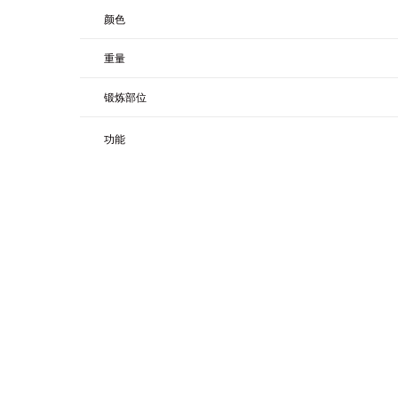
颜色
重量
锻炼部位
功能